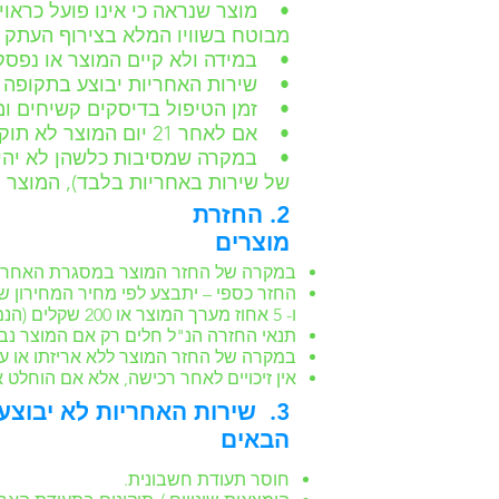
• מוצר שנראה כי אינו פועל כראוי
מבוטח בשוויו המלא בצירוף העתק 
• במידה ולא קיים המוצר או נפסק ייצורו,
• שירות האחריות יבוצע בתקופה של החל מ-9 ועד 22 ימים – תלוי ברמת קושי התיקון 
• זמן הטיפול בדיסקים קשיחים ומ
• אם לאחר 21 יום המוצר לא תוקן, אז יתבצע חילוף למוצר דומה לפי שיקול דעת החברה.
• במקרה שמסיבות כלשהן לא יהיה 
של שירות באחריות בלבד), המוצר יכול להתקבל לתקופת
2. החזרת
מוצרים
במקרה של החזר המוצר במסגרת האחריות, תוך 14 יום מיום הרכישה, בערכתו המלאה ובאריזתו המקורית, וכאשר לא נ
החזר כספי – יתבצע לפי מחיר המחירון ש
ו- 5 אחוז מערך המוצר או 200 שקלים (הנמוך מבניהם) כקבוע בחוק הגנה לצרכן.
תנאי החזרה הנ"ל חלים רק אם המוצר נ
במקרה של החזר המוצר ללא אריזתו או 
אין זיכויים לאחר רכישה, אלא אם הוחלט
3. שירות האחריות לא יבוצ
הבאים
חוסר תעודת חשבונית.