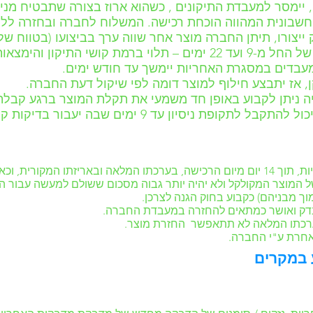
, יימסר למעבדת התיקונים , כשהוא ארוז בצורה שתבטיח מניע
חשבונית המהווה הוכחת רכישה. המשלוח לחברה ובחזרה ללקו
 תיתן החברה מוצר אחר שווה ערך בביצועו (בטווח של 15%) למוצר הפגום
והימצאות חלקים חלופיים .
עבדים במסגרת האחריות יימשך עד חודש ימים.
ניתן לקבוע באופן חד משמעי את תקלת המוצר ברגע קבלתו
 ניסיון עד 9 ימים שבה יעבור בדיקות קפדניות.
עשה שימוש במוצר כלל.
ל המוצר המקולקל ולא יהיה יותר גבוה מסכום ששולם למעשה עבור המו
בדק ואושר כמתאים להחזרה במעבדת החברה.
ערכתו המלאה לא תתאפשר החזרת מוצר.
 אחרת ע"י החברה.
ע במקרים