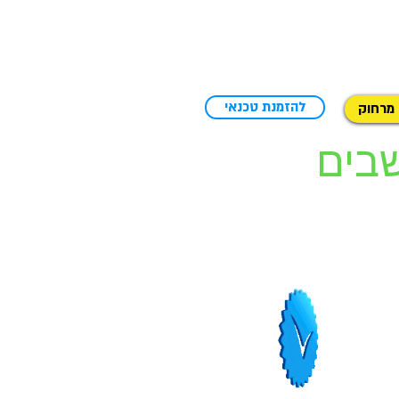
להזמנת טכנאי
 מרחוק
רת 10pc מחשבים