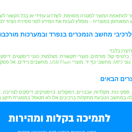
 להתאמת המוצר למטרה מסוימת, לשדרוג עתידי או בכל הקשור לשווי
 המאוחסן במוצריה – מומלץ לגבות את המידע לפני מסירת הציוד ל
יצרן בלבד.
כרטיסי קול, מודמים, מוצרי תקשורת, מצלמות, כונני דיסקטים, דיסקים 
טלוויזיה ועריכת וידיאו, סורקים, מדפסות, נגני MP3, מחשבי
פקי כוח, מקלדות, עכברים, רמקולים, ג'ויסטיקים, דיסקים לצריבה, צ
תקלה במחשב הנובעת מתקלות ברכיבים אלו לא תטופל במסגרת תיקון ב
לתמיכה בקלות ומהירות