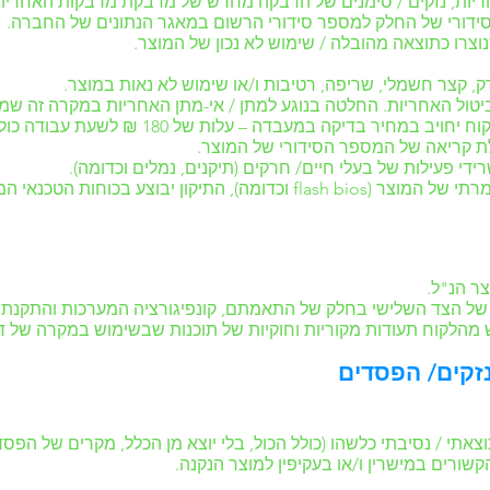
חריות, נזקים / סימנים של הדבקה מחדש של מדבקת מדבקות האחריו
ידורי של החלק למספר סידורי הרשום במאגר הנתונים של החברה.
וצרו כתוצאה מהובלה / שימוש לא נכון של המוצר.
 קצר חשמלי, שריפה, רטיבות ו/או שימוש לא נאות במוצר.
יטול האחריות. החלטה בנוגע למתן / אי-מתן האחריות במקרה זה ש
יר בדיקה במעבדה – עלות של 180 ₪ לשעת עבודה כולל מע"מ.
ולת קריאה של המספר הסידורי של המוצר.
ידי פעילות של בעלי חיים/ חרקים (תיקנים, נמלים וכדומה).
ות הטכנאי המוסמך של מעבדת החברה בלבד.
ר הנ"ל.
 של הצד השלישי בחלק של התאמתם, קונפיגורציה המערכות והתקנת 
הלקוח תעודות מקוריות וחוקיות של תוכנות שבשימוש במקרה של ד
נזקים/ הפסדים
תי / נסיבתי כלשהו (כולל הכול, בלי יוצא מן הכלל, מקרים של הפסד
שורים במישרין ו/או בעקיפין למוצר הנקנה.