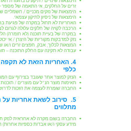
הימצאות שינויים / תיקונים בתעודת הא
זרים על החלקים, אי התאמה של מספר ס
הימצאות של נזקים מכניים / חשמליים שנ
הימצאות של ניסיון לתיקון עצמאי.
האחריות לא תחול במקרה של פגיעת ברק,
הרכבה לקויה של חלקים עלולה לגרום לב
במקרה של בעיית תוכנה (לא חומרה) הלקוח יחויב במח
נזק למדבקות מקוריות של היצרן / אי יכ
המצאות לכלוך, אבק, חפצים זרים ו/או שר
עבודה לא תקינה עם החלק התוכנה – חומרתי של המוצר (flash bios וכדומה), התיקון יבוצע בכוח
4. האחריות הזאת לא תקפה
כלפי
הנזק למוצר אחר שעובד בצירוף עם המוצ
תאימות מוצר הנ"ל עם מוצרים / תוכנות
החברה שומרת לעצמה את הזכות לדרוש מ
5. סירוב לשאת אחריות על 
מתלווים
החברה בשום מקרה לא אחראית לנזק תוצא
מידע עסקי ו/או אבדות כספיות אחרות) הק