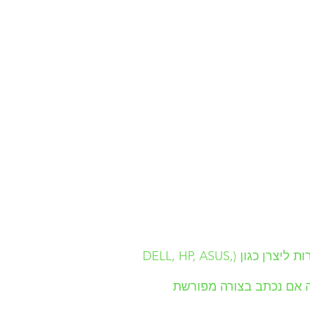
• במשך תקופת האחריות, במקרה של תקלה במוצר, שנוצרה באשמתו של היצרן יש לפנות ישירות ליצרן כגון (DELL, HP, ASUS,
ה אם נכתב בצורה מפורשת