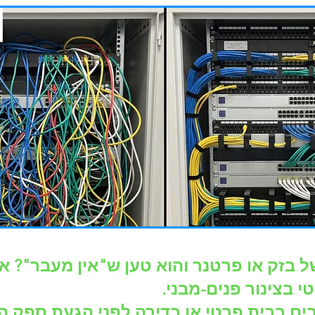
 בזק או פרטנר והוא טען ש"אין מעבר"? אנ
 בצינור פנים-מבני.
ם בבית פרטי או בדירה לפני הגעת ספק ה