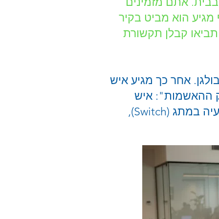
בבית. אתם מזמינים
מגיע הוא מביט בקיר
. תביאו קבלן תקשורת
גן. אחר כך מגיע איש
 ההאשמות": איש
המחשבים טוען שההשחלה בקיר פגומה, החשמלאי אומר שהכבל תקין והבעיה במתג (Switch),