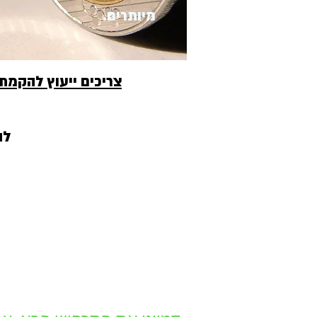
מיותרים.
צריכים ייעוץ להקמת
להז